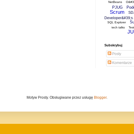
NetBeans
O&#39
PJUG
Pod
Scrum
SD
Developer&#39;s 
Su
SQL Explorer
tech talks
Tes
J
Subskrybuj
Posty
Komentarze
Motyw Prosty. Obsługiwane przez usługę
Blogger
.