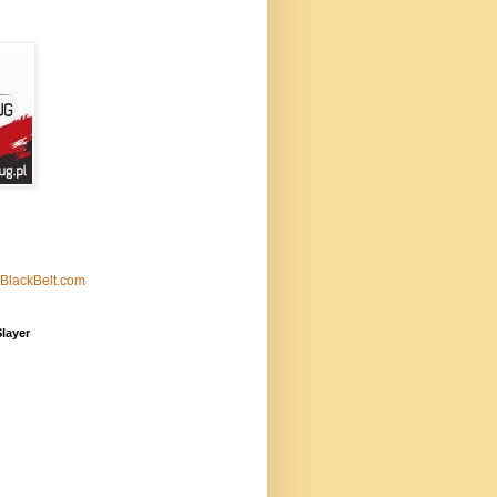
aBlackBelt.com
layer