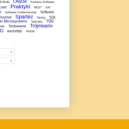
Oracle
;Reilly
Painless Software
Praktyki
cast
REST
SAI
J
Software
Software Craftsmanship
Spartez
Journal
SQL
Spring
n Microsystems
TDD
Tapestry
Trójmiasto
Testowanie
tNG
UG
warsztaty
YAGNI