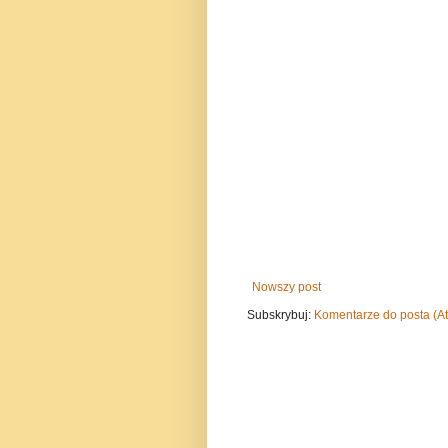
Nowszy post
Subskrybuj:
Komentarze do posta (A