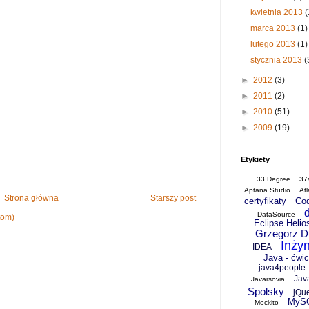
kwietnia 2013
(
marca 2013
(1)
lutego 2013
(1)
stycznia 2013
(
►
2012
(3)
►
2011
(2)
►
2010
(51)
►
2009
(19)
Etykiety
33 Degree
37
Aptana Studio
At
Strona główna
Starszy post
certyfikaty
Co
DataSource
tom)
Eclipse Helio
Grzegorz D
Inży
IDEA
Java - ćwi
java4people
Jav
Javarsovia
Spolsky
jQu
MyS
Mockito