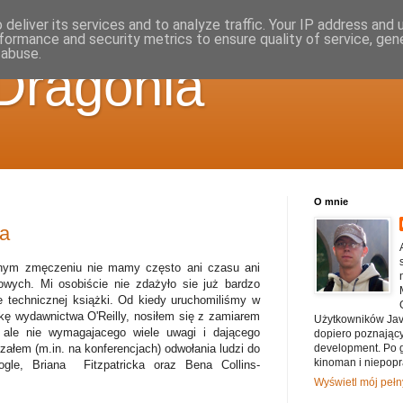
deliver its services and to analyze traffic. Your IP address and
formance and security metrics to ensure quality of service, ge
 abuse.
 Dragonia
O mnie
ja
nnym zmęczeniu nie mamy często ani czasu ani
owych. Mi osobiście nie zdażyło sie już bardzo
te technicznej książki. Od kiedy uruchomiliśmy w
kę wydawnictwa O'Reilly, nosiłem się z zamiarem
Użytkowników Jav
 ale nie wymagajacego wiele uwagi i dającego
dopiero poznający 
załem (m.in. na konferencjach) odwołania ludzi do
development. Po g
kinoman i niepopr
gle, Briana Fitzpatricka oraz Bena Collins-
Wyświetl mój pełny