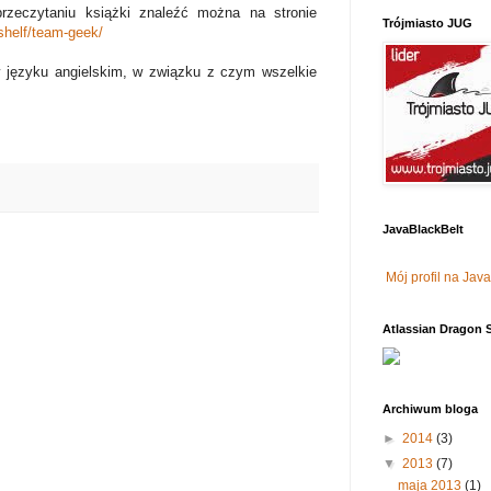
rzeczytaniu książki znaleźć można na stronie
Trójmiasto JUG
kshelf/team-geek/
w języku angielskim, w związku z czym wszelkie
JavaBlackBelt
Mój profil na Jav
Atlassian Dragon S
Archiwum bloga
►
2014
(3)
▼
2013
(7)
maja 2013
(1)