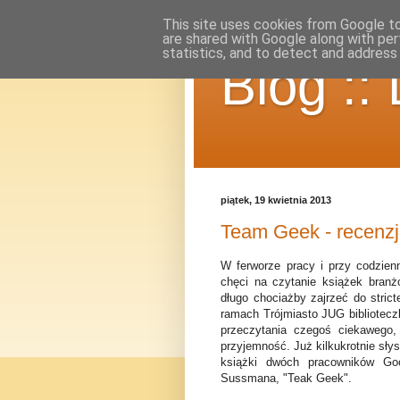
This site uses cookies from Google to 
are shared with Google along with per
statistics, and to detect and address
Blog ::
piątek, 19 kwietnia 2013
Team Geek - recenz
W ferworze pracy i przy codzie
chęci na czytanie książek branż
długo chociażby zajrzeć do stric
ramach Trójmiasto JUG bibliotecz
przeczytania czegoś ciekawego,
przyjemność. Już kilkukrotnie słys
książki dwóch pracowników Goo
Sussmana, "Teak Geek".