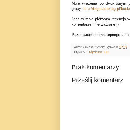
Moje wrażenia po dwukrotnym p
grupy:
http://trojmiasto.jug.pl/boo
Jest to moja pierwsza recenzja 
komentarze mile widziane ;)
Pozdrawiam i do następnego razu!
Autor:
Łukasz "Smok" Rybka
o
13:18
Etykiety:
Trójmiasto JUG
Brak komentarzy:
Prześlij komentarz