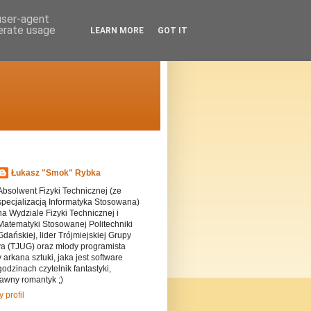
 user-agent
nerate usage
LEARN MORE
GOT IT
Łukasz "Smok" Rybka
Absolwent Fizyki Technicznej (ze
specjalizacją Informatyka Stosowana)
na Wydziale Fizyki Technicznej i
Matematyki Stosowanej Politechniki
Gdańskiej, lider Trójmiejskiej Grupy
a (TJUG) oraz młody programista
arkana sztuki, jaka jest software
odzinach czytelnik fantastyki,
awny romantyk ;)
 profil