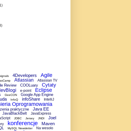
1)
3)
Agile
4Developers
signals
Atlassian
Atlassian TV
lasCamp
Cytaty
de Review
COOLuary
Eclipse
devBlogi
e-point
s
Google App Engine
GeeCON
uda
infoShare
IntelliJ
InfoQ
nieria Oprogramowania
Java EE
czenia praktyczne
JavaBlackBelt
JavaExpress
Joel
aScript
JDBC
Jersey
JNDI
konferencje
Maven
ery
QL
Na wesoło
MySQL Newsletter