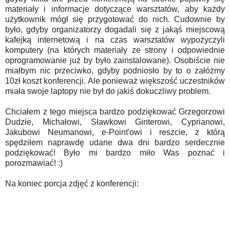
materiały i informacje dotyczące warsztatów, aby każdy
użytkownik mógł się przygotować do nich. Cudownie by
było, gdyby organizatorzy dogadali się z jakąś miejscową
kafejką internetową i na czas warsztatów wypożyczyli
komputery (na których materiały ze strony i odpowiednie
oprogramowanie już by było zainstalowane). Osobiście nie
miałbym nic przeciwko, gdyby podniosło by to o załóżmy
10zł koszt konferencji. Ale ponieważ większość uczestników
miała swoje laptopy nie był do jakiś dokuczliwy problem.
Chciałem z tego miejsca bardzo podziękować Grzegorzowi
Dudzie, Michałowi, Sławkowi Ginterowi, Cyprianowi,
Jakubowi Neumanowi, e-Point'owi i reszcie, z którą
spędziłem naprawdę udane dwa dni bardzo serdecznie
podziękować! Było mi bardzo miło Was poznać i
porozmawiać! :)
Na koniec porcja zdjęć z konferencji: