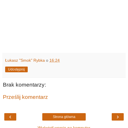
Łukasz "Smok" Rybka
o
16:24
Udostępnij
Brak komentarzy:
Prześlij komentarz
‹
›
Strona główna
Wyświetl wersję na komputer