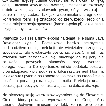
czy dzień spędzę udanie odeszły jak to mówią jak ręką
odjął. Filiżanka kawy (albo i dwie? :) ), ciasteczko, rozmowy
o dniu wczorajszym, zadawanie pytań, których wczoraj nie
udało mi się zadać. Tak jak wspomniałem, drugi dzień
konferencji różnił się znacząco od pierwszego. Tego dnia
miała miejsce sesja sponsora (forma e-point.pl) i dwie sesje
trzygodzinnych warsztatów.
Pierwsza była sesja firmy e-point na temat "Nie samą Javą
Developer żyje...". Początkowo bardzo sceptycznie
podchodziłem do tej prelekcji, nie wiedziałem czego się
spodziewać, ale wystarczyło posłuchać przez 5 minut i już
człowiek sam zastanawiał się, dlaczego do tej pory nie
zauważał pewnych niuansów przy tworzeniu
oprogramowaniu. Do tego bardzo mi się podobała postawa
prowadzącego, który podkreślał kilka razy, że jeśli ktoś ma
jakiekolwiek pytania po konferencji to może do niego śmiało
pisać na podanego na slajdach maila. Prelekcja udana,
pouczająca i pozytywnie nastawiająca na dalsze atrakcje.
Na pierwszą sesję warsztatów wybrałem się do Sławomira
Gintera, który prowadził wprowadzenie do Google Aps
Engine. Jedynym minusem był fakt, że nie było przez