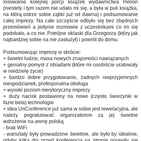
losowanie kolejnej porcji książek wydawnictwa Helion
(niestety i tym razem nie udało mi się, a była w puli książka,
na którą ostrze sobie ząbki już od dawna) i podsumowanie
całej imprezy. Na całe szczęście odbyło się bez zbędnych
przemówień a jedynie rozmowie z uczestnikami co im się
podobało, a co nie. Potrójne oklaski dla Grzegorza (który jak
najbardziej sobie na nie zasłużył) i powrót do domu.
Podsumowując imprezę w skrócie:
+ świetni ludzie, masa nowych znajomości nawiązanych
+ genialny pomysł z obiadami (które mi osobiście uratowały
w niedzielę życie)
+ bardzo dobre przygotowanie, żadnych nieprzyjemnych
niespodzianek, profesjonalna obsługa
+ wysoki poziom merytoryczny imprezy
+ duży nacisk postawiony na nowe (często świeżynki w
fazie beta) technologie
+ idea UnConference już sama w sobie jest rewelacyjna, ale
należy pogratulować organizatorom za jej świetne
wdrożenie na arenę polską
- brak WiFi
- warsztaty były prowadzone świetnie, ale było by idealnie,
gdyby kilka dni przed konferencją na stronie pojawiły się