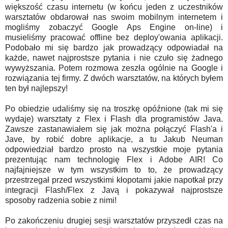
większość czasu internetu (w końcu jeden z uczestników
warsztatów obdarował nas swoim mobilnym internetem i
mogliśmy zobaczyć Google Aps Engine on-line) i
musieliśmy pracować offline bez deploy'owania aplikacji.
Podobało mi się bardzo jak prowadzący odpowiadał na
każde, nawet najprostsze pytania i nie czuło się żadnego
wywyższania. Potem rozmowa zeszła ogólnie na Google i
rozwiązania tej firmy. Z dwóch warsztatów, na których byłem
ten był najlepszy!
Po obiedzie udaliśmy się na troszkę opóźnione (tak mi się
wydaje) warsztaty z Flex i Flash dla programistów Java.
Zawsze zastanawiałem się jak można połączyć Flash'a i
Jave, by robić dobre aplikacje, a tu Jakub Neuman
odpowiedział bardzo prosto na wszystkie moje pytania
prezentując nam technologię Flex i Adobe AIR! Co
najfajniejsze w tym wszystkim to to, że prowadzący
przestrzegał przed wszystkimi kłopotami jakie napotkał przy
integracji Flash/Flex z Javą i pokazywał najprostsze
sposoby radzenia sobie z nimi!
Po zakończeniu drugiej sesji warsztatów przyszedł czas na