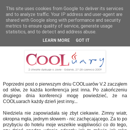
This site uses cookies from Google to deliver its services
Blog :: Dragonia
and to analyze traffic. Your IP address and user-agent are
shared with Google along with performance and security
metrics to ensure quality of service, generate usage
statistics, and to detect and address abuse.
poniedziałek, 29 czerwca 2009
COOLuary V.2 - Dzień drugi
LEARN MORE
GOT IT
Poprzedni post o pierwszym dniu COOLuarów V.2 zacząłem
od słów, że każda konferencja jest inna. Po zakończeniu
drugiego dnia konferencji mogę powiedzieć, że na
COOLuarach każdy dzień jest inny...
Niedziela nie zapowiadała się zbyt ciekawie. Zimny wiatr,
okropna mgła, jednym słowem - nic zachęcającego. Za to po
przybyciu do hotelu moje wszelkie wątpliwości co do tego,