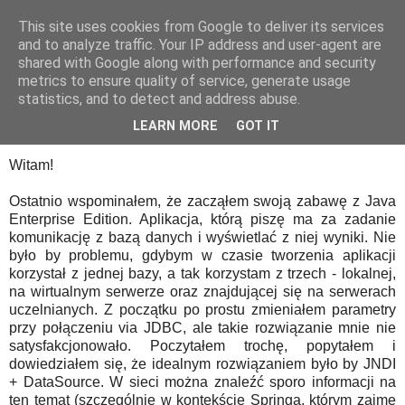
This site uses cookies from Google to deliver its services
Blog :: Dragonia
and to analyze traffic. Your IP address and user-agent are
shared with Google along with performance and security
metrics to ensure quality of service, generate usage
statistics, and to detect and address abuse.
niedziela, 23 maja 2010
Pierwsze próby z JNDI i DataSource
LEARN MORE
GOT IT
Witam!
Ostatnio wspominałem, że zacząłem swoją zabawę z Java
Enterprise Edition. Aplikacja, którą piszę ma za zadanie
komunikację z bazą danych i wyświetlać z niej wyniki. Nie
było by problemu, gdybym w czasie tworzenia aplikacji
korzystał z jednej bazy, a tak korzystam z trzech - lokalnej,
na wirtualnym serwerze oraz znajdującej się na serwerach
uczelnianych. Z początku po prostu zmieniałem parametry
przy połączeniu via JDBC, ale takie rozwiązanie mnie nie
satysfakcjonowało. Poczytałem trochę, popytałem i
dowiedziałem się, że idealnym rozwiązaniem było by JNDI
+ DataSource. W sieci można znaleźć sporo informacji na
ten temat (szczególnie w kontekście Springa, którym zajmę