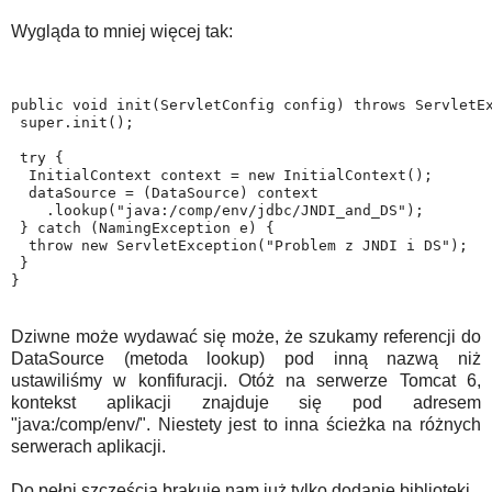
Wygląda to mniej więcej tak:
public void init(ServletConfig config) throws ServletE
 super.init();
 try {
  InitialContext context = new InitialContext();
  dataSource = (DataSource) context
    .lookup("java:/comp/env/jdbc/JNDI_and_DS");
 } catch (NamingException e) {
  throw new ServletException("Problem z JNDI i DS");
 }
}
Dziwne może wydawać się może, że szukamy referencji do
DataSource (metoda lookup) pod inną nazwą niż
ustawiliśmy w konfifuracji. Otóż na serwerze Tomcat 6,
kontekst aplikacji znajduje się pod adresem
"java:/comp/env/". Niestety jest to inna ścieżka na różnych
serwerach aplikacji.
Do pełni szczęścia brakuje nam już tylko dodanie biblioteki