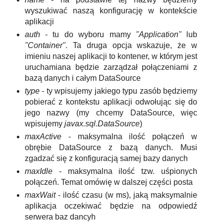
wyszukiwać naszą konfigurację w kontekście
aplikacji
auth
- tu do wyboru mamy
"Application"
lub
"Container"
. Ta druga opcja wskazuje, że w
imieniu naszej aplikacji to kontener, w którym jest
uruchamiana będzie zarządzał połączeniami z
bazą danych i całym DataSource
type
- ty wpisujemy jakiego typu zasób będziemy
pobierać z kontekstu aplikacji odwołując się do
jego nazwy (my chcemy DataSource, więc
wpisujemy
javax.sql.DataSource
)
maxActive
- maksymalna ilość połączeń w
obrębie DataSource z bazą danych. Musi
zgadzać się z konfiguracją samej bazy danych
maxIdle
- maksymalna ilość tzw. uśpionych
połączeń. Temat omówię w dalszej części posta
maxWait
- ilość czasu (w ms), jaką maksymalnie
aplikacja oczekiwać będzie na odpowiedź
serwera baz dancyh