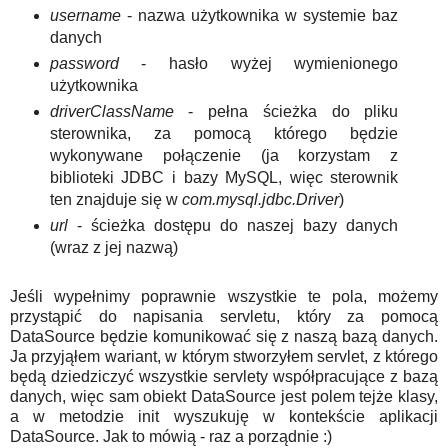
username
- nazwa użytkownika w systemie baz
danych
password
- hasło wyżej wymienionego
użytkownika
driverClassName
- pełna ścieżka do pliku
sterownika, za pomocą którego będzie
wykonywane połączenie (ja korzystam z
biblioteki JDBC i bazy MySQL, więc sterownik
ten znajduje się w
com.mysql.jdbc.Driver
)
url
- ścieżka dostępu do naszej bazy danych
(wraz z jej nazwą)
Jeśli wypełnimy poprawnie wszystkie te pola, możemy
przystąpić do napisania servletu, który za pomocą
DataSource będzie komunikować się z naszą bazą danych.
Ja przyjąłem wariant, w którym stworzyłem servlet, z którego
będą dziedziczyć wszystkie servlety współpracujące z bazą
danych, więc sam obiekt DataSource jest polem tejże klasy,
a w metodzie init wyszukuję w kontekście aplikacji
DataSource. Jak to mówią - raz a porządnie :)